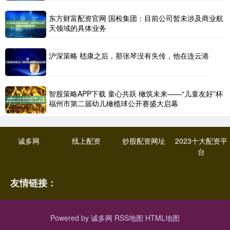
东方财富配资官网 国检集团：目前公司暂未涉及商业航
天领域的具体业务
沪深策略 嵇康之后，那张琴没有失传，他在连云港
智股策略APP下载 童心共跃 橄筑未来——“儿童友好”杯
福州市第二届幼儿橄榄球公开赛盛大启幕
诚多网
线上配资
炒股配资网址
2023十大配资平
台
友情链接：
Powered by
诚多网
RSS地图
HTML地图