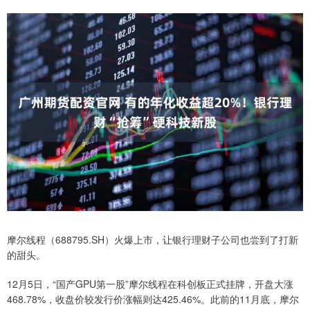
摩尔线程（688795.SH）火爆上市，让银行理财子公司也尝到了打新
的甜头。
12月5日，“国产GPU第一股”摩尔线程在科创板正式挂牌，开盘大涨
468.78%，收盘价较发行价涨幅则达425.46%。此前的11月底，摩尔