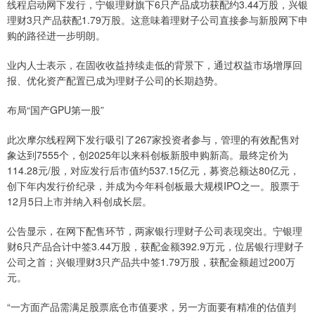
线程启动网下发行，宁银理财旗下6只产品成功获配约3.44万股，兴银
理财3只产品获配1.79万股。这意味着理财子公司直接参与新股网下申
购的路径进一步明朗。
业内人士表示，在固收收益持续走低的背景下，通过权益市场增厚回
报、优化资产配置已成为理财子公司的长期趋势。
布局“国产GPU第一股”
此次摩尔线程网下发行吸引了267家投资者参与，管理的有效配售对
象达到7555个，创2025年以来科创板新股申购新高。最终定价为
114.28元/股，对应发行后市值约537.15亿元，募资总额达80亿元，
创下年内发行价纪录，并成为今年科创板最大规模IPO之一。股票于
12月5日上市并纳入科创成长层。
公告显示，在网下配售环节，两家银行理财子公司表现突出。宁银理
财6只产品合计中签3.44万股，获配金额392.9万元，位居银行理财子
公司之首；兴银理财3只产品共中签1.79万股，获配金额超过200万
元。
“一方面产品需满足股票底仓市值要求，另一方面要有精准的估值判