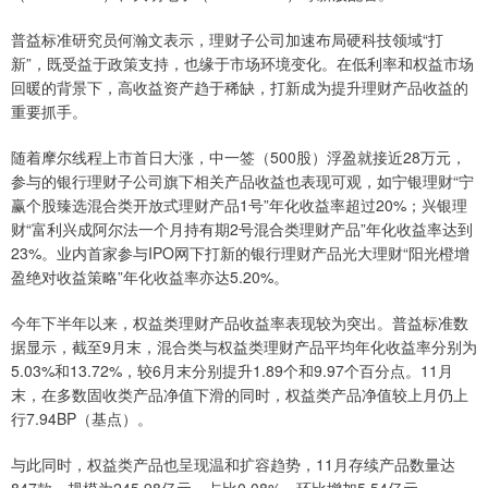
普益标准研究员何瀚文表示，理财子公司加速布局硬科技领域“打
新”，既受益于政策支持，也缘于市场环境变化。在低利率和权益市场
回暖的背景下，高收益资产趋于稀缺，打新成为提升理财产品收益的
重要抓手。
随着摩尔线程上市首日大涨，中一签（500股）浮盈就接近28万元，
参与的银行理财子公司旗下相关产品收益也表现可观，如宁银理财“宁
赢个股臻选混合类开放式理财产品1号”年化收益率超过20%；兴银理
财“富利兴成阿尔法一个月持有期2号混合类理财产品”年化收益率达到
23%。业内首家参与IPO网下打新的银行理财产品光大理财“阳光橙增
盈绝对收益策略”年化收益率亦达5.20%。
今年下半年以来，权益类理财产品收益率表现较为突出。普益标准数
据显示，截至9月末，混合类与权益类理财产品平均年化收益率分别为
5.03%和13.72%，较6月末分别提升1.89个和9.97个百分点。11月
末，在多数固收类产品净值下滑的同时，权益类产品净值较上月仍上
行7.94BP（基点）。
与此同时，权益类产品也呈现温和扩容趋势，11月存续产品数量达
847款，规模为245.98亿元，占比0.08%，环比增加5.54亿元。