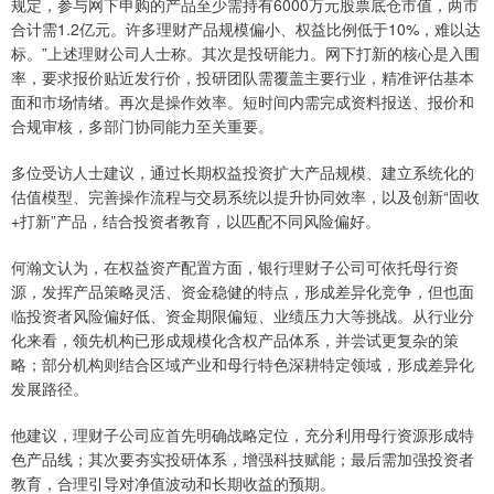
规定，参与网下申购的产品至少需持有6000万元股票底仓市值，两市
合计需1.2亿元。许多理财产品规模偏小、权益比例低于10%，难以达
标。”上述理财公司人士称。其次是投研能力。网下打新的核心是入围
率，要求报价贴近发行价，投研团队需覆盖主要行业，精准评估基本
面和市场情绪。再次是操作效率。短时间内需完成资料报送、报价和
合规审核，多部门协同能力至关重要。
多位受访人士建议，通过长期权益投资扩大产品规模、建立系统化的
估值模型、完善操作流程与交易系统以提升协同效率，以及创新“固收
+打新”产品，结合投资者教育，以匹配不同风险偏好。
何瀚文认为，在权益资产配置方面，银行理财子公司可依托母行资
源，发挥产品策略灵活、资金稳健的特点，形成差异化竞争，但也面
临投资者风险偏好低、资金期限偏短、业绩压力大等挑战。从行业分
化来看，领先机构已形成规模化含权产品体系，并尝试更复杂的策
略；部分机构则结合区域产业和母行特色深耕特定领域，形成差异化
发展路径。
他建议，理财子公司应首先明确战略定位，充分利用母行资源形成特
色产品线；其次要夯实投研体系，增强科技赋能；最后需加强投资者
教育，合理引导对净值波动和长期收益的预期。