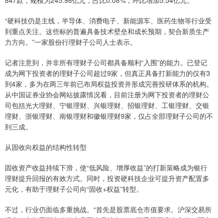
“硬科技仍是主线，半导体、消费电子、新能源车、医药生物等行业受
到重点关注。这些标的普遍具备技术壁垒和成长预期，契合新质生产
力方向。”一家股份行理财子公司人士表示。
记者注意到，并非所有理财子公司都具备顺利“入围”的能力。已登记
成为网下投资者的理财子公司超过9家，但真正具备打新能力的仅有3
到4家，多为在两三年前已布局权益投资并形成完善投研体系的机构。
从中国证券业协会网站披露情况看，目前注册为网下投资者的理财公
司包括光大理财、宁银理财、兴银理财、招银理财、工银理财、交银
理财、浙银理财、南银理财和徽银理财9家，仅占全部理财子公司的不
到三成。
从固收向权益的结构性转型
固收资产收益持续下滑，使“低风险、增厚收益”的打新策略成为银行
理财提升回报的有效方式。同时，投资硬科技企业可提升资产配置多
元化，有助于理财子公司向“固收+权益”转型。
不过，行业仍面临多重挑战。“首先是股票底仓市值要求。沪深交易所