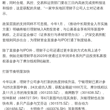
断，同时合规、风控、交易和运营部门要在三日内高效完成资料报送
和报价，这是获配的关键。”一家华东地区理财子公司人士对记者表
示。
政策层面的支持同样不可忽视。今年1月，《推动中长期资金入市实施
方案》明确将银行理财纳入A类投资者，与公募基金享有同等新股申
购权。之后证监会修订《证券发行与承销管理办法》，沪深交易所配
套细则同步出台，为理财资金直接参与IPO打通了制度链条。
除了直接参与IPO外，理财子公司还通过更丰富的方式布局上述个
股。例如北银理财早在2023年便通过京华润泽冬系列产品投资私募股
权基金参与了摩尔线程B轮融资。
打新节奏明显加快
今年以来，理财子公司参与打新的热度持续升温。宁银理财已累计参
与25次新股申购，24次成功入围，获配金额超1000万元。摩尔线程以
及11月上市的海安集团（001233.SZ）、南网数字（301638.SZ）、
恒坤新材（688727.SH）等6只新股均出现其身影。兴银理财也在加
快布局，多只产品参与艾芬达（301575.SZ）、联合动力
（301656.SZ）、大明电子（603376.SH）等新股配售。