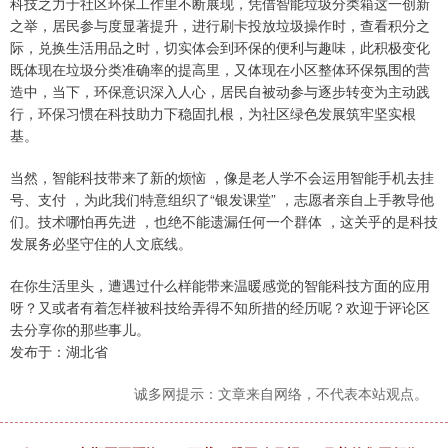
科技之力于社区环保工作里不断展现，凭借智能垃圾分类箱这一创新
之举，居民参与度显著提升，进行刷卡投放垃圾操作时，查看积分之
际，兑换生活用品之时，切实体会到环保的便利与趣味，此积极变化
既体现在垃圾分类准确率的提高里，又体现在小区整体环保氛围的营
造中，当下，环保意识深入人心，居民自被动参与逐步转变为主动践
行，环保习惯在科技助力下稳固扎根，为社区绿色发展筑牢坚实根
基。
当然，智能科技带来了新的烦恼 ，像是老人学不会运用智能手机去挂
号、支付 ，为此我们特意组织了“银发课堂” ，志愿者亲自上手教导他
们。技术哪怕再先进 ，也绝不能遗漏任何一个群体 ，这关乎的是科技
发展务必坚守住的人文底线。
在你生活里头，遭遇过什么样能带来温暖感觉的智能科技方面的应用
呀？又或者有着怎样被科技给弄得不知所措的经历呢？欢迎于评论区
去分享你的那些事儿。
发布于：湖北省
诚多网提示：文章来自网络，不代表本站观点。