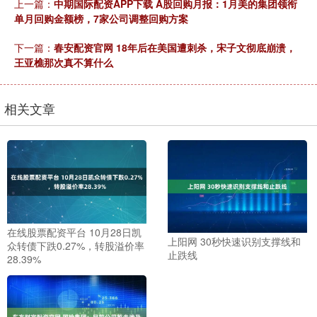
上一篇：
中期国际配资APP下载 A股回购月报：1月美的集团领衔
单月回购金额榜，7家公司调整回购方案
下一篇：
春安配资官网 18年后在美国遭刺杀，宋子文彻底崩溃，
王亚樵那次真不算什么
相关文章
在线股票配资平台 10月28日凯
上阳网 30秒快速识别支撑线和
众转债下跌0.27%，转股溢价率
止跌线
28.39%