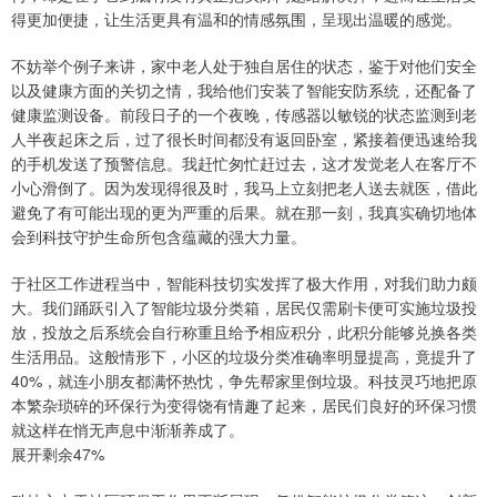
得更加便捷，让生活更具有温和的情感氛围，呈现出温暖的感觉。
不妨举个例子来讲，家中老人处于独自居住的状态，鉴于对他们安全
以及健康方面的关切之情，我给他们安装了智能安防系统，还配备了
健康监测设备。前段日子的一个夜晚，传感器以敏锐的状态监测到老
人半夜起床之后，过了很长时间都没有返回卧室，紧接着便迅速给我
的手机发送了预警信息。我赶忙匆忙赶过去，这才发觉老人在客厅不
小心滑倒了。因为发现得很及时，我马上立刻把老人送去就医，借此
避免了有可能出现的更为严重的后果。就在那一刻，我真实确切地体
会到科技守护生命所包含蕴藏的强大力量。
于社区工作进程当中，智能科技切实发挥了极大作用，对我们助力颇
大。我们踊跃引入了智能垃圾分类箱，居民仅需刷卡便可实施垃圾投
放，投放之后系统会自行称重且给予相应积分，此积分能够兑换各类
生活用品。这般情形下，小区的垃圾分类准确率明显提高，竟提升了
40%，就连小朋友都满怀热忱，争先帮家里倒垃圾。科技灵巧地把原
本繁杂琐碎的环保行为变得饶有情趣了起来，居民们良好的环保习惯
就这样在悄无声息中渐渐养成了。
展开剩余47%