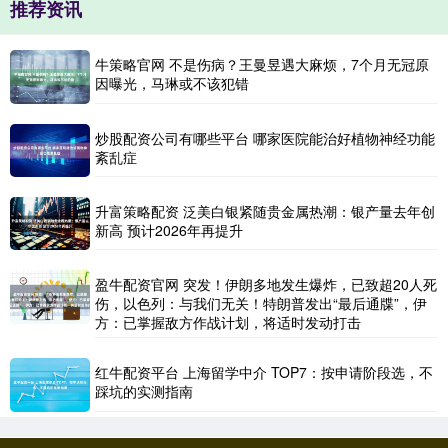
推荐资讯
牛策略官网 不是伤病？王曼昱遇大麻烦，7个月无冠原
因曝光，马琳或不该犯错
炒股配资公司有哪些平台 哪家医院能治好植物神经功能
紊乱症
升富策略配资 泛美白银紧随贵金属热潮：银产量去年创
新高 预计2026年再提升
盈牛配资官网 突发！伊朗多地发生爆炸，已致超20人死
伤，以色列：与我们无关！特朗普发出“最后通牒”，伊
方：已掌握敌方作战计划，将适时发动打击
红牛配资平台 上海留学中介 TOP7：按申请阶段选，不
踩坑的实测指南