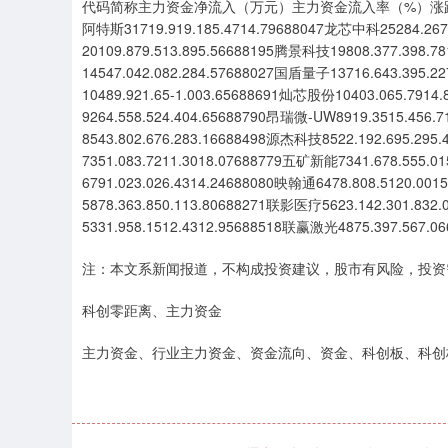
代码简称主力资金净流入（万元）主力资金流入率（%）涨跌幅（%）换手
阿特斯31719.919.185.4714.79688047龙芯中科25284.267
20109.879.513.895.56688195腾景科技19808.377.398.
14547.042.082.284.57688027国盾量子13716.643.395.
10489.921.65-1.003.65688691灿芯股份10403.065.791
9264.558.524.404.65688790昂瑞微-UW8919.3515.456
8543.802.676.283.16688498源杰科技8522.192.695.29
7351.083.7211.3018.07688779五矿新能7341.678.555.
6791.023.026.4314.24688080映翰通6478.808.5120.0
5878.363.850.113.80688271联影医疗5623.142.301.83
5331.958.1512.4312.95688518联赢激光4875.397.567.06
注：本文系新闻报道，不构成投资建议，股市有风险，投资
科创零距离、主力资金
主力资金、行业主力资金、资金流向、资金、科创板、科创