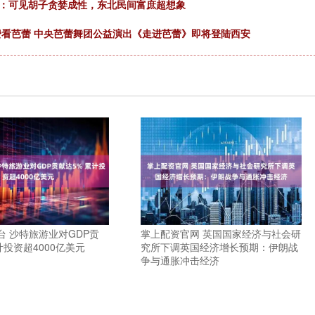
单：可见胡子贪婪成性，东北民间富庶超想象
免费看芭蕾 中央芭蕾舞团公益演出《走进芭蕾》即将登陆西安
台 沙特旅游业对GDP贡
掌上配资官网 英国国家经济与社会研
计投资超4000亿美元
究所下调英国经济增长预期：伊朗战
争与通胀冲击经济