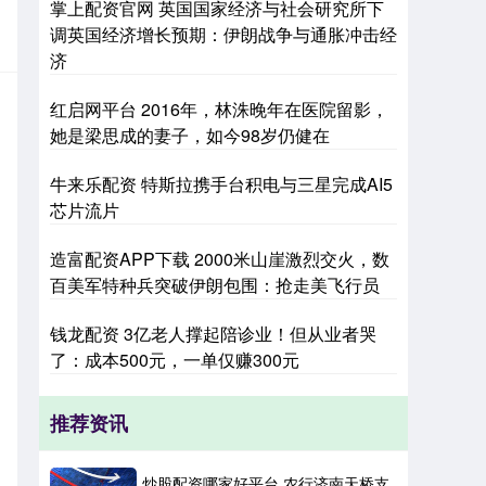
掌上配资官网 英国国家经济与社会研究所下
调英国经济增长预期：伊朗战争与通胀冲击经
济
红启网平台 2016年，林洙晚年在医院留影，
她是梁思成的妻子，如今98岁仍健在
牛来乐配资 特斯拉携手台积电与三星完成AI5
芯片流片
造富配资APP下载 2000米山崖激烈交火，数
百美军特种兵突破伊朗包围：抢走美飞行员
钱龙配资 3亿老人撑起陪诊业！但从业者哭
了：成本500元，一单仅赚300元
推荐资讯
炒股配资哪家好平台 农行济南天桥支