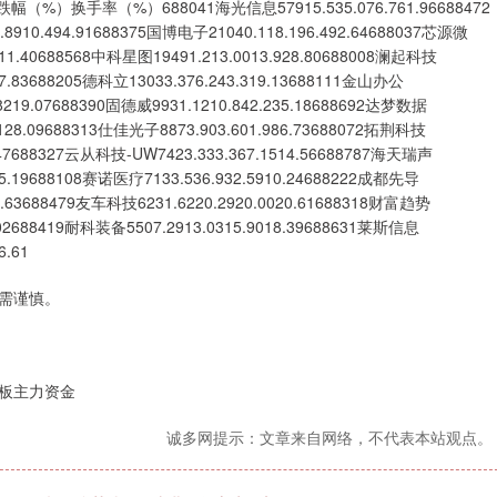
率（%）688041海光信息57915.535.076.761.96688472
.8910.494.91688375国博电子21040.118.196.492.64688037芯源微
7811.40688568中科星图19491.213.0013.928.80688008澜起科技
227.83688205德科立13033.376.243.319.13688111金山办公
4.8219.07688390固德威9931.1210.842.235.18688692达梦数据
.7128.09688313仕佳光子8873.903.601.986.73688072拓荆科技
5.47688327云从科技-UW7423.333.367.1514.56688787海天瑞声
015.19688108赛诺医疗7133.536.932.5910.24688222成都先导
015.63688479友车科技6231.6220.2920.0020.61688318财富趋势
2.02688419耐科装备5507.2913.0315.9018.39688631莱斯信息
6.61
需谨慎。
板主力资金
诚多网提示：文章来自网络，不代表本站观点。