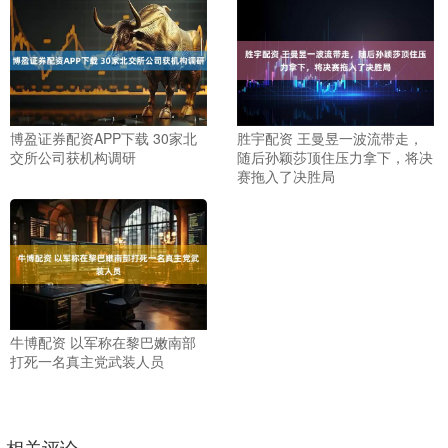
博盈证券配资APP下载 30家北
胜宇配资 王曼昱一波流带走，
交所公司获机构调研
随后孙颖莎顶住压力拿下，将决
赛拖入了决胜局
牛博配资 以军称在黎巴嫩南部
打死一名真主党武装人员
相关评论