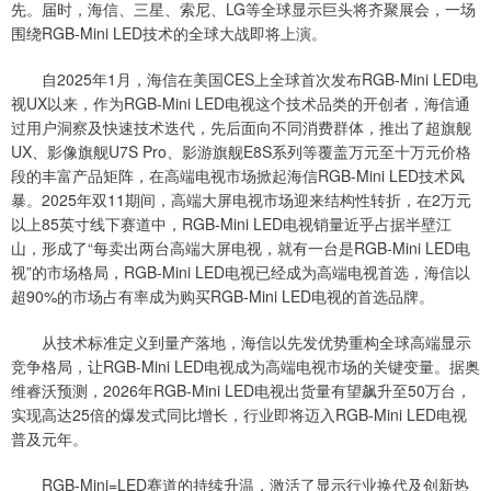
先。届时，海信、三星、索尼、LG等全球显示巨头将齐聚展会，一场
围绕RGB-Mini LED技术的全球大战即将上演。
自2025年1月，海信在美国CES上全球首次发布RGB-Mini LED电
视UX以来，作为RGB-Mini LED电视这个技术品类的开创者，海信通
过用户洞察及快速技术迭代，先后面向不同消费群体，推出了超旗舰
UX、影像旗舰U7S Pro、影游旗舰E8S系列等覆盖万元至十万元价格
段的丰富产品矩阵，在高端电视市场掀起海信RGB-Mini LED技术风
暴。2025年双11期间，高端大屏电视市场迎来结构性转折，在2万元
以上85英寸线下赛道中，RGB-Mini LED电视销量近乎占据半壁江
山，形成了“每卖出两台高端大屏电视，就有一台是RGB-Mini LED电
视”的市场格局，RGB-Mini LED电视已经成为高端电视首选，海信以
超90%的市场占有率成为购买RGB-Mini LED电视的首选品牌。
从技术标准定义到量产落地，海信以先发优势重构全球高端显示
竞争格局，让RGB-Mini LED电视成为高端电视市场的关键变量。据奥
维睿沃预测，2026年RGB-Mini LED电视出货量有望飙升至50万台，
实现高达25倍的爆发式同比增长，行业即将迈入RGB-Mini LED电视
普及元年。
RGB-Mini=LED赛道的持续升温，激活了显示行业换代及创新热