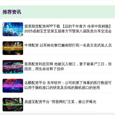
推荐资讯
股票期货配资APP下载 【品韵千年膏方 传承中医精髓】
2025成都宝芝堂第五届膏方节暨第八届医患分享交流会
牛博配资 以军称在黎巴嫩南部打死一名真主党武装人员
股票配资利息官网 他被沉入赣江，妻子被暴尸三日，张
国庶，用生命诠释了信仰
达麟配资平台 东华软件：公司积累了海量的医疗数据可
以用于脑机接口的研发及后续的脑机接口的使用
鼎盛宝配资平台 “荐股网红”王某，被公开曝光